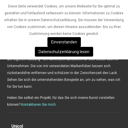
Diese Seite verwendet Cookies, um unsere Webseite für Sie optimal zu
gestalten und fortlaufend verbessern zu können. Informationen zu Cookies
erhalten Sie in unserer Datenschutzerklärung. Sie müssen der Verwendung
von Cookies zustimmen, um diesen Hinweis auszublenden. Bis zu Ihrer
Zustimmung werden keine Cookies gesetzt.
Car-Design /// vinyl art
Einverstanden
Auf Fahrzeugen gestalte ich Designs mit wiederablösbarer Vinylfolie.
Datenschutzerklärung lesen
So bleibt der Fahrzeugwert erhalten und Sie haben trotzdem - während
der eigenen Nutzung - ein fahrendes Kunstwerk für sich selbst oder Ihr
Unternehmen. Die von mir verwendeten Markenfolien lassen sich
rückstandsfrei entfernen und schützen in der Zwischenzeit den Lack.
Sehen Sie sich die untenstehenden Beispiele an, um zu sehen, was ich
für Sie tun kann.
Haben Sie selbst ein Projekt, für das Sie sich meine Kunst vorstellen
können?
Kontaktieren Sie mich.
Unicol