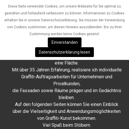
Diese Seite verwendet Cookies, um unsere Webseite für Sie optimal zu
gestalten und fortlaufend verbessern zu können. Informationen zu Cookies
erhalten Sie in unserer Datenschutzerklärung. Sie müssen der Verwendung
von Cookies zustimmen, um diesen Hinweis auszublenden. Bis zu Ihrer
Zustimmung werden keine Cookies gesetzt.
CRIS / TribeGas Aerosolart
Einverstanden
Graffiti-Aufragsarbeiten & Wandgestaltung seit 1989
Datenschutzerklärung lesen
Jede Wand hat das Potenzial, mehr zu sein als nur
eine Fläche.
Mit über 35 Jahren Erfahrung, realisiere ich individuelle
Graffiti-Auftragsarbeiten für Unternehmen und
Privatkunden,
die Fassaden sowie Räume prägen und im Gedächtnis
bleiben.
Auf den folgenden Seiten können Sie einen Einblick
über die Vielseitigkeit und Anwendungsmöglichkeiten
von Graffiti-Kunst bekommen.
Viel Spaß beim Stöbern.